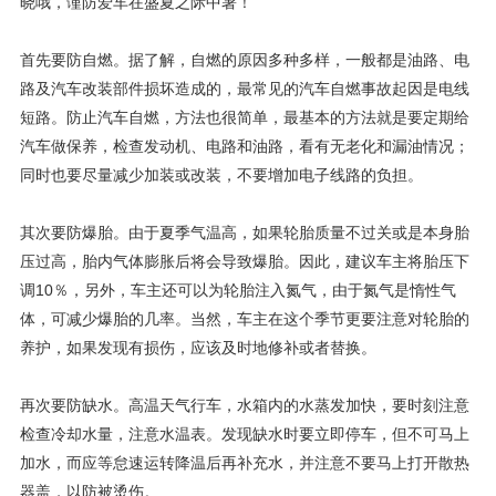
晓哦，谨防爱车在盛夏之际中暑！
首先要防自燃。据了解，自燃的原因多种多样，一般都是油路、电
路及汽车改装部件损坏造成的，最常见的汽车自燃事故起因是电线
短路。防止汽车自燃，方法也很简单，最基本的方法就是要定期给
汽车做保养，检查发动机、电路和油路，看有无老化和漏油情况；
同时也要尽量减少加装或改装，不要增加电子线路的负担。
其次要防爆胎。由于夏季气温高，如果轮胎质量不过关或是本身胎
压过高，胎内气体膨胀后将会导致爆胎。因此，建议车主将胎压下
调10％，另外，车主还可以为轮胎注入氮气，由于氮气是惰性气
体，可减少爆胎的几率。当然，车主在这个季节更要注意对轮胎的
养护，如果发现有损伤，应该及时地修补或者替换。
再次要防缺水。高温天气行车，水箱内的水蒸发加快，要时刻注意
检查冷却水量，注意水温表。发现缺水时要立即停车，但不可马上
加水，而应等怠速运转降温后再补充水，并注意不要马上打开散热
器盖，以防被烫伤。