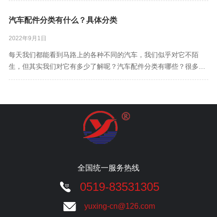
易同时防止溅到周围的人群。2.可以保护车漆汽车在高速行驶时，
汽车配件分类有什么？具体分类
车轮会甩出一些泥沙，当这些泥沙飞溅出去，可能会打到汽车车身
上，在车速
2022年9月1日
每天我们都能看到马路上的各种不同的汽车，我们似乎对它不陌
生，但其实我们对它有多少了解呢？汽车配件分类有哪些？很多朋
友都感到很困扰。汽车配件分类-发动机系统1、发动机垫片及缸
盖：气缸垫；发动机支架胶垫；发动机垫片修理包；气缸盖垫片修
理包；气门室盖垫；其他垫片；进气管垫；排气管垫；油底壳垫；
发动机缸盖；缸
全国统一服务热线
0519-83531305
yuxing-cn@126.com