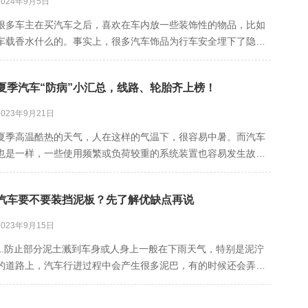
2024年9月5日
很多车主在买汽车之后，喜欢在车内放一些装饰性的物品，比如
车载香水什么的。事实上，很多汽车饰品为行车安全埋下了隐
患，尤其是这五样物品，千万别放车上。
夏季汽车“防病”小汇总，线路、轮胎齐上榜！
2023年9月21日
夏季高温酷热的天气，人在这样的气温下，很容易中暑。而汽车
也是一样，一些使用频繁或负荷较重的系统装置也容易发生故
障，这时对汽车的保养就显得很重要了，而夏季高温高湿，对车
的保养与其他季节也是不同的，所以车主们对夏季汽车保养小常
汽车要不要装挡泥板？先了解优缺点再说
识一定要知晓哦，谨防爱车在盛夏之际中暑！首先要防自燃。据
了解，自燃的原因多种多
2023年9月15日
1.防止部分泥土溅到车身或人身上一般在下雨天气，特别是泥泞
的道路上，汽车行进过程中会产生很多泥巴，有的时候还会弄到
汽车车身上。汽车安装挡泥板厚，便可以帮助汽车抵挡泥沙，使
爱车不易同时防止溅到周围的人群。2.可以保护车漆汽车在高速