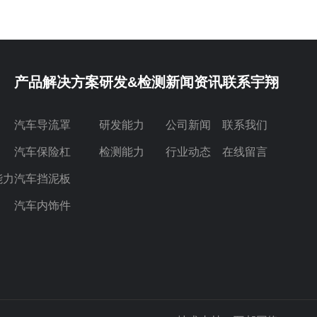
行驶时，车轮会甩出一些泥沙，当这些泥沙飞溅出去，可能会打
到汽车车身上，在车速
产品解决方案
研发&检测
新闻资讯
联系宇翔
汽车导流罩
研发能力
公司新闻
联系我们
汽车保险杠
检测能力
行业动态
在线留言
能力
汽车挡泥板
汽车内饰件