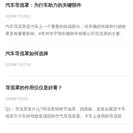
汽车导流罩：为行车助力的关键部件
2026年7月28日
汽车导流罩是汽车上一个重要的组成部分，对车辆的性能和行驶效
果具有重要影响。#常州市宇翔车辆部件有限公司导流罩的主要作
用是优化气流，减少空气阻力。通过引导空气流动，它可以降低车
辆在高速行驶时的风阻，提高燃油效率，减少油耗。它还能改善车
汽车导流罩如何选择
辆的稳定性。在气流的引导下，车辆能够更好地保持稳定，尤其是
在高速行驶或
2026年7月27日
导流罩的作用仅仅是好看？
2026年7月4日
Q1：导流罩是什么?导流罩俗称节油罩、挡风板，是装在载货卡车
或牵引卡车的驾驶室顶部的空气导流装置。卡车上使用的导流部件
主要有：驾驶室顶部导流罩、驾驶室侧导流罩、车身侧裙板等。
Q2：导流罩分什么类型?导流罩有固定式和可调式两种。固定式导