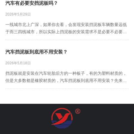
汽车有必要安挡泥板吗？
流罩装在驾驶室顶棚上之后，其仰角是不可变的;而可调式导流罩具
有仰角调整杆件
2026年5月29日
一线城市北上广深，如果你去看，会发现安装挡泥板车辆数量远低
于而三四线城市，所以实际上挡泥板的安装需求不是必要不必要，
是需要不需要，而这个需要是由路况决定的。一线城市路况好很
多，所以车辆行驶几乎不会遭遇泥沙路面，最多也只是有积水的公
汽车挡泥板到底用不用安装？
路，溅起来水花到后车上，这点就算有挡泥板效果也一般。而目前
而三四线城市
2026年5月18日
挡泥板就是安装在汽车轮胎后方的一种板子，有的为塑料材质的，
但是大多数都是橡胶材质的，汽车挡泥板到底用不用安装？先来说
一下优点，可以一定程度内保持车身的清洁，可以防止行驶中飞溅
的小石子击打到车身上，给车漆造成一定的损伤。挡泥板可以有效
地遮挡掉车子在行驶中带动起来的泥水、沙粒。可以有效防止泥水
溅到车身，