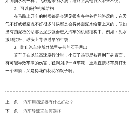
如同抽水机一样，飞溅起来的水滴，给路上其他行人带来不便。
2、可以保护机械结构
在马路上开车的时候都是会遇见很多各种各样的路况的，在天
气不好或者路况不好很多时候都是会将路面泥水给带上来的，假如
没有挡泥板的话那么泥沙就会进入汽车的机械结构中。例如：泥水
溅到拉杆、球头上导致过早的生锈。
3、防止汽车轮胎缝隙里夹带的石子甩出
若车子在以较高速度行驶时，小石子很容易被弹到车身表面，
有可能导致车漆的伤害，轻则划掉一点车漆，重则直接将车身打出
一个凹痕，又是得花白花花的银子啊。
上一条：
汽车用挡泥板有什么好处？
下一条：
汽车导流罩如何选择